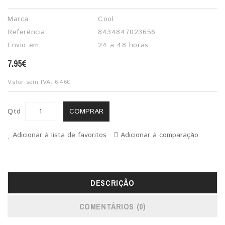
Marca:
Cool
Referência:
8434847023656
Envio em:
24 a 48 horas
7.95€
Valor sem IVA: 6.46€
COMPRAR
Qtd
Adicionar à lista de favoritos
Adicionar à comparação
DESCRIÇÃO
COMENTÁRIOS (0)