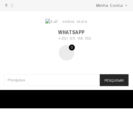
€
Minha Conta
WHATSAPP
+351 911 118 155
0
PESQUISAR