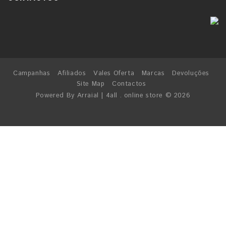
Campanhas
Afiliados
Vales Oferta
Marcas
Devoluções
Site Map
Contactos
Powered By
Arraial
| 4all . online store © 2026