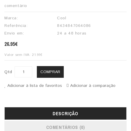
comentário
Marca:
Cool
Referência:
8434847064086
Envio em:
24 a 48 horas
26.95€
Valor sem IVA: 21.91€
COMPRAR
Qtd
Adicionar à lista de favoritos
Adicionar à comparação
DESCRIÇÃO
COMENTÁRIOS (0)