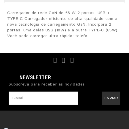
Carregador de rede GaN de 65 W 2 portas: USB +
TYPE-C Carregador eficiente de alta qualidade com a
nova tecnologia de carregamento GaN. Incorpora 2
portas, uma delas USB (18W) e a outra TYPE-C (65W).
Você pode carregar ultra-rápido: telefo
NEWSLETTER
Subscreva para receber as novidades
ENVIAR