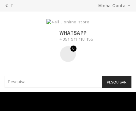
€
Minha Conta
WHATSAPP
+351 911 118 155
0
PESQUISAR