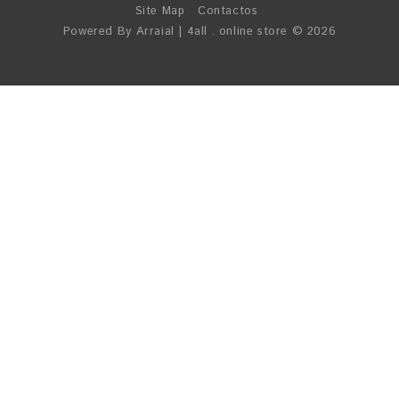
Site Map
Contactos
Powered By
Arraial
| 4all . online store © 2026