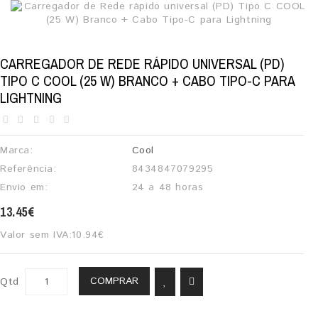
CARREGADOR DE REDE RÁPIDO UNIVERSAL (PD)
TIPO C COOL (25 W) BRANCO + CABO TIPO-C PARA
LIGHTNING
Marca:
Cool
Referência:
8434847079295
Envio em:
24 a 48 horas
13.45€
Valor sem IVA:
10.94€
COMPRAR
Qtd