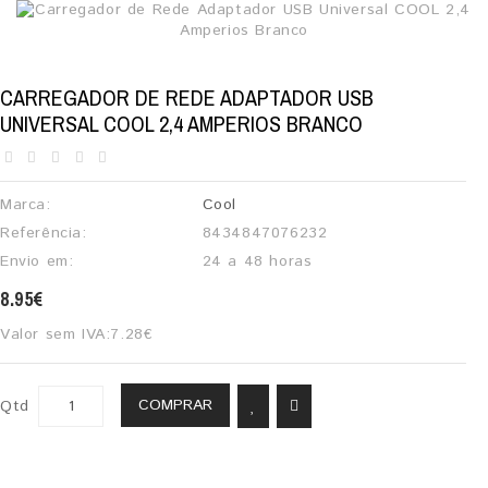
CARREGADOR DE REDE ADAPTADOR USB
UNIVERSAL COOL 2,4 AMPERIOS BRANCO
Marca:
Cool
Referência:
8434847076232
Envio em:
24 a 48 horas
8.95€
Valor sem IVA:
7.28€
COMPRAR
Qtd