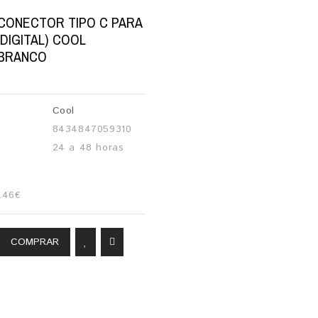
CONECTOR TIPO C PARA
(DIGITAL) COOL
 BRANCO
Cool
8434847059310
24 a 48 horas
.46€
COMPRAR