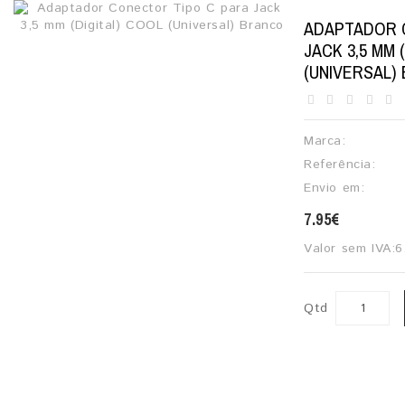
ADAPTADOR 
JACK 3,5 MM 
(UNIVERSAL)
Marca:
Referência:
Envio em:
7.95€
Valor sem IVA:
6
Qtd