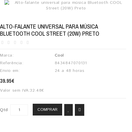
ALTO-FALANTE UNIVERSAL PARA MÚSICA
BLUETOOTH COOL STREET (20W) PRETO
Marca:
Cool
Referência:
8434847070131
Envio em:
24 a 48 horas
39.95€
Valor sem IVA:
32.48€
COMPRAR
Qtd