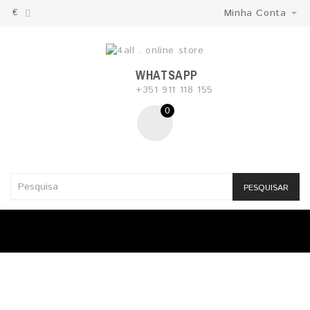
€
Minha Conta
WHATSAPP
+351 911 118 155
0
PESQUISAR