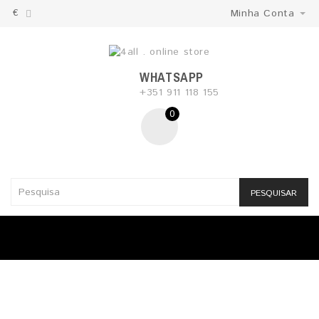
€
Minha Conta
WHATSAPP
+351 911 118 155
0
PESQUISAR