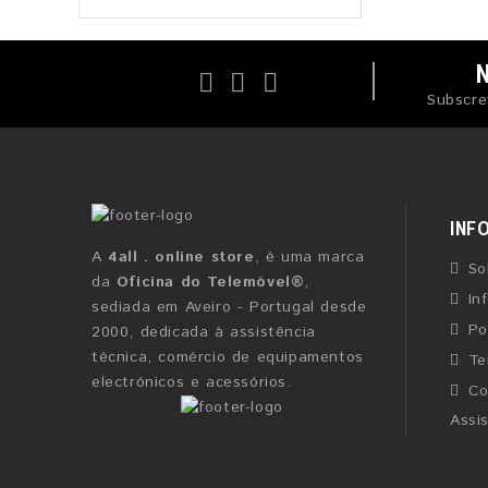
Subscre
INF
A
4all . online store
, é uma marca
So
da
Oficina do Telemóvel®
,
In
sediada em Aveiro - Portugal desde
Po
2000, dedicada à assistência
técnica, comércio de equipamentos
Te
electrónicos e acessórios.
Co
Assi