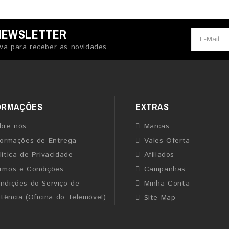
NEWSLETTER
va para receber as novidades
ORMAÇÕES
EXTRAS
bre nós
Marcas
formações de Entrega
Vales Oferta
lítica de Privacidade
Afiliados
rmos e Condições
Campanhas
ndições do Serviço de
Minha Conta
stência (Oficina do Telemóvel)
Site Map