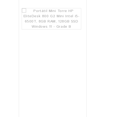
154.99€
Portátil
Mini
Torre
HP
EliteDesk
800
G2
Mini
Intel
i5-
6500T,
8GB
RAM,
128GB
SSD
Windows
11
-
Grade
B
144.99€