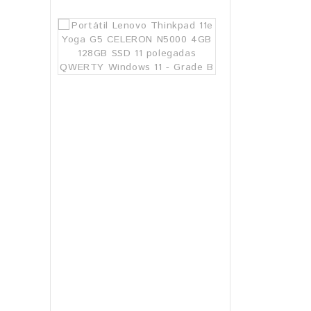
Portátil
Lenovo
Thinkpad
11e
Yoga
G5
CELERON
N5000
4GB
128GB
SSD
11
polegadas
QWERTY
Windows
11
-
Grade
B
106.99€