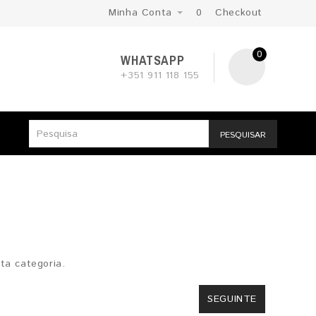
Minha Conta
0
Checkout
0
WHATSAPP
+351 911 118 155
PESQUISAR
ta categoria.
SEGUINTE