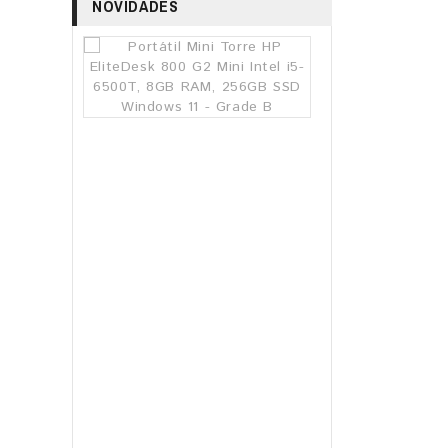
NOVIDADES
Portátil
Mini
Torre
HP
EliteDesk
800
G2
Mini
Intel
i5-
6500T,
8GB
RAM,
256GB
SSD
Windows
11
-
Grade
B